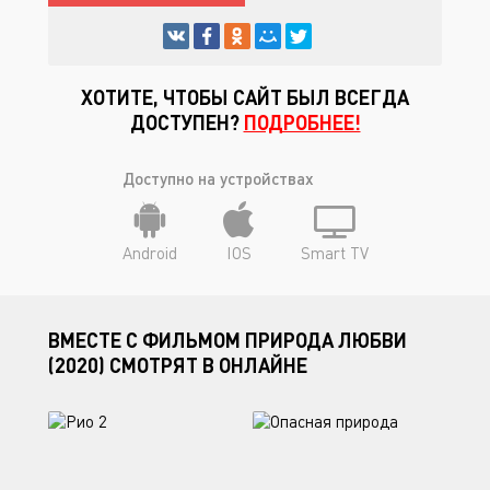
ХОТИТЕ, ЧТОБЫ САЙТ БЫЛ ВСЕГДА
ДОСТУПЕН?
ПОДРОБНЕЕ!
Доступно на устройствах
Android
IOS
Smart TV
ВМЕСТЕ С ФИЛЬМОМ ПРИРОДА ЛЮБВИ
(2020) СМОТРЯТ В ОНЛАЙНЕ