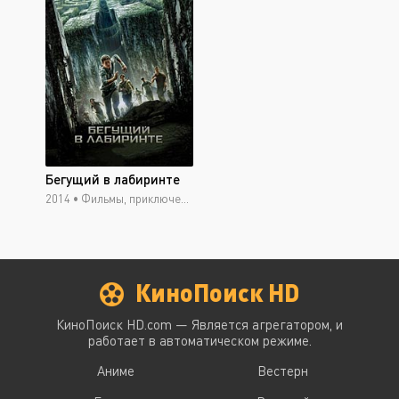
Бегущий в лабиринте
2014 •
Фильмы, приключения, триллер, фантастика, боевик, фэнтези
КиноПоиск HD
КиноПоиск HD.com — Является агрегатором, и
работает в автоматическом режиме.
Аниме
Вестерн