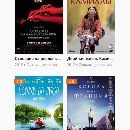
Основано на реальных событиях
Двойная жизнь Камиллы
2018 •
Фильмы, детектив, драма, триллер, боевик, короткометражный, мюзикл
2012 •
Фильмы, драма, комедия, мелодрама, боевик, мюзикл, приключения, ток-шоу
6.3
5.8