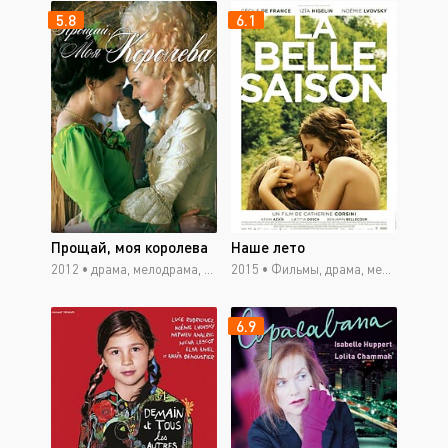
5.8
6.1
Прощай, моя королева
Наше лето
2012 •
драма, мелодрама, исторический, Фильмы
2015 •
Фильмы, драма, мелодрама, боевик, мюзикл, ток-шоу
6.9