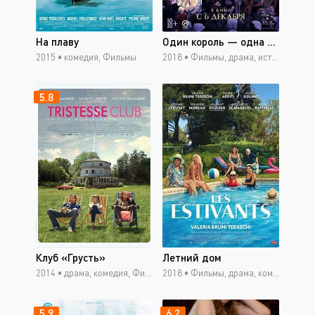
На плаву
Один король — одна Франция
2015 •
комедия, Фильмы
2018 •
Фильмы, драма, исторический, боевик, мюзикл, фантастика
5.8
Клуб «Грусть»
Летний дом
2014 •
драма, комедия, Фильмы
2018 •
Фильмы, драма, комедия, боевик, мюзикл, приключения
5.9
6.2